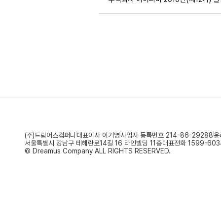
(주)드림어스컴퍼니
대표이사 이기영
사업자 등록번호 214-86-29288
윤
서울특별시 강남구 테헤란로14길 16 라인빌딩 11층
대표전화 1599-603
© Dreamus Company ALL RIGHTS RESERVED.