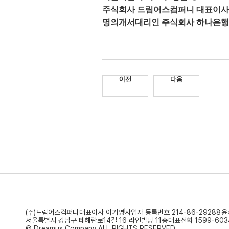
주식회사 드림어스컴퍼니 대표이사
명의개서대리인 주식회사 하나은행
이전
다음
(주)드림어스컴퍼니
대표이사 이기영
사업자 등록번호 214-86-29288
윤
서울특별시 강남구 테헤란로14길 16 라인빌딩 11층
대표전화 1599-603
© Dreamus Company ALL RIGHTS RESERVED.