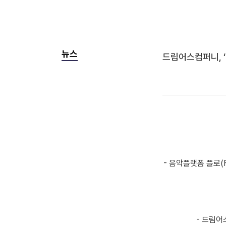
뉴스
드림어스컴퍼니, ‘
- 음악플랫폼 플로(
- 드림어