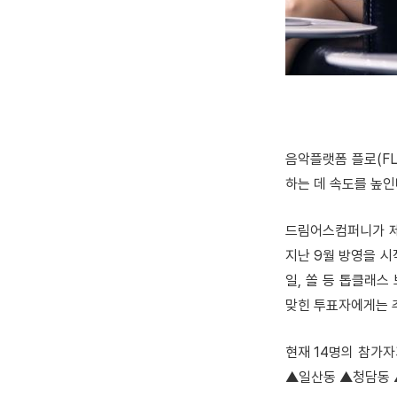
음악플랫폼 플로(FL
하는 데 속도를 높인
드림어스컴퍼니가 제작
지난 9월 방영을 시
일, 쏠 등 톱클래스
맞힌 투표자에게는 추
현재 14명의 참가
▲일산동 ▲청담동 