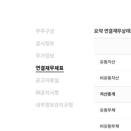
주주구성
요약 연결재무상태
공시정보
주가정보
유동자산
연결재무제표
비유동자산
공고자료실
IR공지사항
자산총계
내부정보관리규정
유동부채
비유동부채