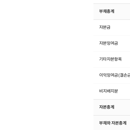
부채총계
자본금
자본잉여금
기타자본항목
이익잉여금(결손금
비지배지분
자본총계
부채와 자본총계