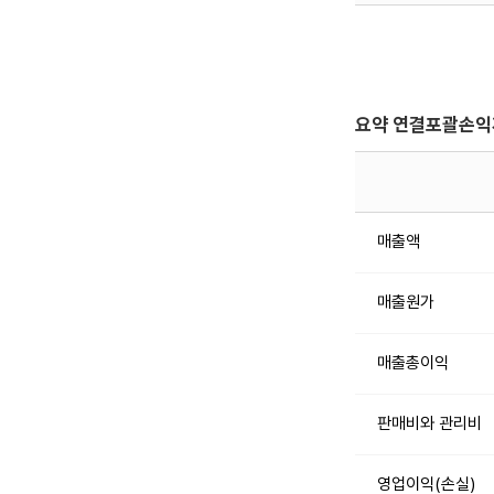
요약 연결포괄손
매출액
매출원가
매출총이익
판매비와 관리비
영업이익(손실)