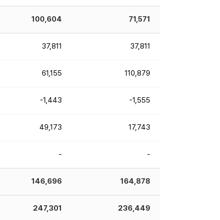
100,604
71,571
37,811
37,811
61,155
110,879
-1,443
-1,555
49,173
17,743
-
-
146,696
164,878
247,301
236,449