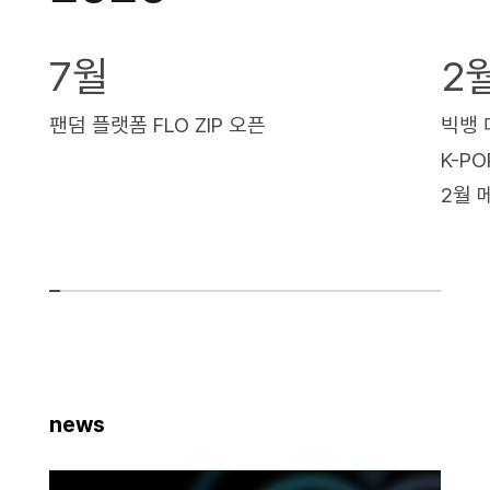
7월
2
팬덤 플랫폼 FLO ZIP 오픈
빅뱅 
K-P
2월 
news